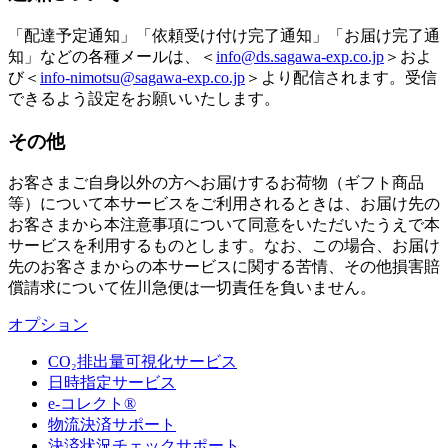
「配達予定通知」「依頼受け付け完了通知」「お届け完了通
知」などの各種メールは、＜
info@ds.sagawa-exp.co.jp
＞およ
び＜
info-nimotsu@sagawa-exp.co.jp
＞より配信されます。受信
できるよう設定をお願いいたします。
その他
お客さまご自身以外の方へお届けするお荷物（ギフト商品
等）について本サービスをご利用されるときは、お届け先の
お客さまから本注意事項について同意をいただいたうえで本
サービスを利用するものとします。なお、この場合、お届け
先のお客さまからの本サービスに関する苦情、その他損害賠
償請求について佐川急便は一切責任を負いません。
オプション
CO₂排出量可視化サービス
日時指定サービス
e-コレクト®
物流決済サポート
決済状況チェックサポート