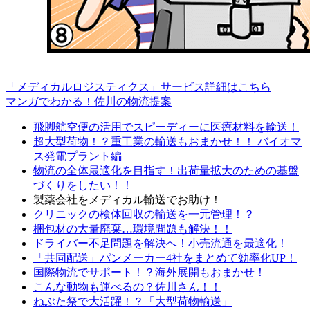
「メディカルロジスティクス」サービス詳細はこちら
マンガでわかる！佐川の物流提案
飛脚航空便の活用でスピーディーに医療材料を輸送！
超大型荷物！？重工業の輸送もおまかせ！！ バイオマ
ス発電プラント編
物流の全体最適化を目指す！出荷量拡大のための基盤
づくりをしたい！！
製薬会社をメディカル輸送でお助け！
クリニックの検体回収の輸送を一元管理！？
梱包材の大量廃棄…環境問題も解決！！
ドライバー不足問題を解決へ！小売流通を最適化！
「共同配送」パンメーカー4社をまとめて効率化UP！
国際物流でサポート！？海外展開もおまかせ！
こんな動物も運べるの？佐川さん！！
ねぶた祭で大活躍！？「大型荷物輸送」