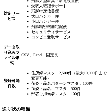
飛脚大型家具・家電設置便
受取人確認サポート
飛脚特定信書便
対応サー
大口ハンガー便
ビス
小口ハンガー便
飛脚精密機器宅配便
セキュリティサービス
コンビニ受取サービス
データ取
り込みフ
CSV、Excel、固定長
ァイル形
式
住所録マスタ：2,500件（最大10,000件まで
変更可能）
登録可能
荷姿・品名パターンマスタ：100件
件数
荷姿・品名、マスタ：500件
部署ご担当者マスタ：100件
送り状の種類