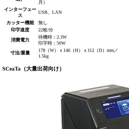
月）
インターフェー
USB、LAN
ス
カッター機能
無し
印字速度
22枚/分
待機時：2.3W
消費電力
印字時：50W
178（W）ｘ146（H）ｘ112（D）mm／
寸法/重量
1.5kg
SCeaTa（大量出荷向け）