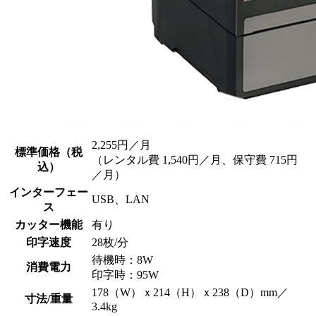
2,255円／月
標準価格（税
（レンタル費 1,540円／月、保守費 715円
込）
／月）
インターフェー
USB、LAN
ス
カッター機能
有り
印字速度
28枚/分
待機時：8W
消費電力
印字時：95W
178（W）ｘ214（H）ｘ238（D）mm／
寸法/重量
3.4kg