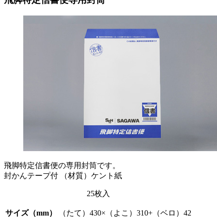
飛脚特定信書便の専用封筒です。
封かんテープ付 （材質）ケント紙
25枚入
サイズ（mm）
（たて）430×（よこ）310+（ベロ）42