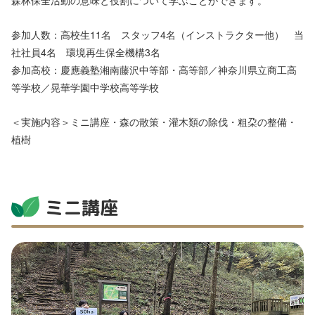
森林保全活動の意味と役割について学ぶことができます。
参加人数：高校生11名 スタッフ4名（インストラクター他） 当
社社員4名 環境再生保全機構3名
参加高校：慶應義塾湘南藤沢中等部・高等部／神奈川県立商工高
等学校／晃華学園中学校高等学校
＜実施内容＞ミニ講座・森の散策・灌木類の除伐・粗朶の整備・
植樹
ミニ講座