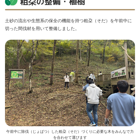
粗朶の整備・植樹
土砂の流出や生態系の保全の機能を持つ粗朶（そだ）を午前中に
切った間伐材を用いて整備しました。
午前中に除伐（じょばつ）した粗朶（そだ）づくりに必要な木をみんなで力
を合わせて運びます