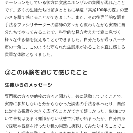
テーションをしている後方に突然ニホンザルの集団が現れたこと
です。多くの生徒たちは驚きとともに早速『高尾100年の森』の豊
かさを肌で感じることができました。また、その後専門的な調査
手法をファシリテーターの講師の方々から教わりながら実際に自
分たちでやってみることで、科学的な見方考え方で森に息づく
様々な生き物を捉えることができました。自分たちが通う八王子
市の一角に、このような守られた生態系があることを直に感じる
貴重な体験となりました。
➁この体験を通じて感じたこと
生徒からのメッセージ
専門家の方々や他校の方々と関わり、共に活動していくことで、
実際に参加しないと分からなかった調査の手法を学べたり、自然
に対する視野を大きく広げることができて嬉しかった。生物につ
いて最初はあまり知識がない状態で活動が始まったが、自分自身
で採取や観察を行ったり種の同定に挑戦してみたりすることでこ