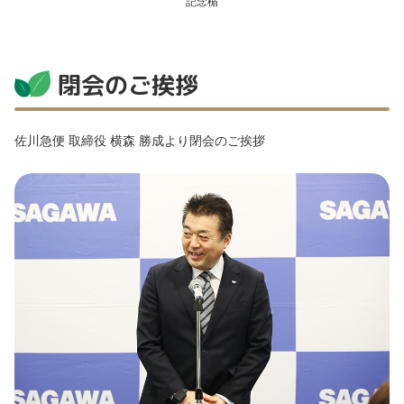
記念楯
閉会のご挨拶
佐川急便 取締役 横森 勝成より閉会のご挨拶