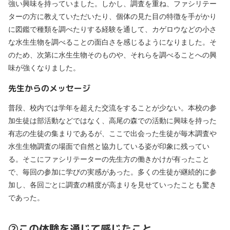
強い興味を持っていました。しかし、調査を重ね、ファシリテー
ターの方に教えていただいたり、個体の見た目の特徴を手がかり
に図鑑で種類を調べたりする経験を通して、カゲロウなどの小さ
な水生生物を調べることの面白さを感じるようになりました。そ
のため、次第に水生生物そのものや、それらを調べることへの興
味が強くなりました。
先生からのメッセージ
普段、校内では学年を超えた交流をすることが少ない。本校の参
加生徒は部活動などではなく、高尾の森での活動に興味を持った
有志の生徒の集まりであるが、ここで出会った生徒が毎木調査や
水生生物調査の場面で自然と協力している姿が印象に残ってい
る。そこにファシリテーターの先生方の働きかけが有ったこと
で、毎回の参加に学びの実感があった。多くの生徒が継続的に参
加し、各回ごとに調査の精度が高まりを見せていったことも驚き
であった。
➁この体験を通じて感じたこと