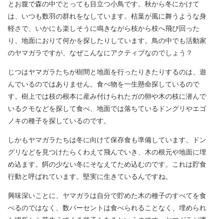
とお腹で森の中でとっても目立つ小鳥です。秋から冬にかけて
は、いつも数羽の群れをなしています。枯葉が風に舞うような身
軽さで、いかにも楽しそうに鳴きながら枝から枝へ飛び回った
り、地面におりて何かを探したりしています。鳥の中でも活動家
のヤマガラですが、なぜこんなにアクティブなのでしょう？
じつはヤマガラたちが樹間と地面を行ったりきたりするのは、遊
んでいるのではありません。食べ物を一生懸命探しているので
す。樹上では枝の根本に産み付けられたガの卵や木の枝に潜んで
いるクモなどを探して食べ、地面では落ちているドングリやエゴ
ノキの種子を探しているのです。
しかもヤマガラたちは冬に向けて保存食も準備しています。ドン
グリなどを見つけたらくわえて飛んでいき、木の根元や地面に埋
め込ます。餌の少ない冬にそなえてため込むのです。これは貯食
行動と呼ばれています。堅実に生きているんですね。
興味深いことに、ヤマガラは自分で貯めた木の種子のすべてを食
べるのではなく、数パーセントは食べられることなく、埋められ