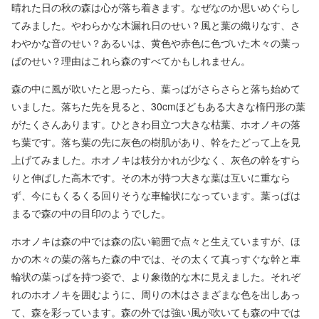
晴れた日の秋の森は心が落ち着きます。なぜなのか思いめぐらし
てみました。やわらかな木漏れ日のせい？風と葉の織りなす、さ
わやかな音のせい？あるいは、黄色や赤色に色づいた木々の葉っ
ぱのせい？理由はこれら森のすべてかもしれません。
森の中に風が吹いたと思ったら、葉っぱがさらさらと落ち始めて
いました。落ちた先を見ると、30cmほどもある大きな楕円形の葉
がたくさんあります。ひときわ目立つ大きな枯葉、ホオノキの落
ち葉です。落ち葉の先に灰色の樹肌があり、幹をたどって上を見
上げてみました。ホオノキは枝分かれが少なく、灰色の幹をすら
りと伸ばした高木です。その木が持つ大きな葉は互いに重なら
ず、今にもくるくる回りそうな車輪状になっています。葉っぱは
まるで森の中の目印のようでした。
ホオノキは森の中では森の広い範囲で点々と生えていますが、ほ
かの木々の葉の落ちた森の中では、その太くて真っすぐな幹と車
輪状の葉っぱを持つ姿で、より象徴的な木に見えました。それぞ
れのホオノキを囲むように、周りの木はさまざまな色を出しあっ
て、森を彩っています。森の外では強い風が吹いても森の中では