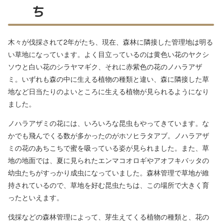
ち
木々が伐採されて2年がたち、現在、森林に隣接した管理地は明る
い草地になっています。よく目立っているのは黄色い花のヤクシ
ソウと白い花のシラヤマギク、それに赤紫色の花のノハラアザ
ミ。いずれも森の中に生える植物の種類と違い、森に隣接した草
地など日当たりのよいところに生える植物が見られるようになり
ました。
ノハラアザミの花には、いろいろな昆虫もやってきています。な
かでも飛んでくる数が多かったのがホソヒラタアブ。ノハラアザ
ミの花のあちこちで蜜を吸っている姿が見られました。また、草
地の地面では、夏に見られたエンマコオロギやアオフキバッタの
幼虫たちがすっかり成虫になっていました。森林管理で草地が維
持されているので、草地を好む昆虫たちは、この場所で大きく育
ったといえます。
伐採などの森林管理によって、芽生えてくる植物の種類と、花の