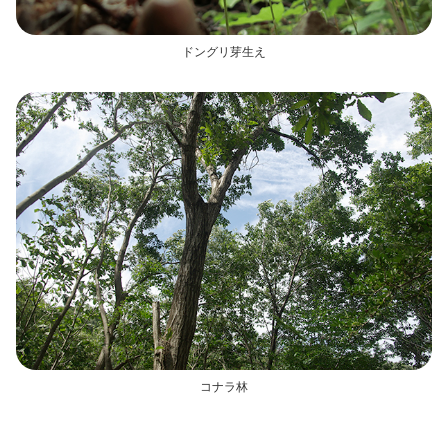
ドングリ芽生え
コナラ林