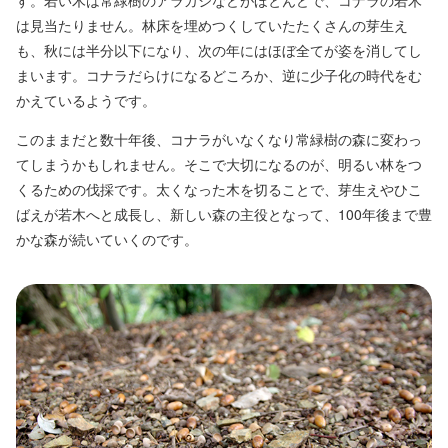
す。若い木は常緑樹のアラカシなどがほとんどで、コナラの若木
は見当たりません。林床を埋めつくしていたたくさんの芽生え
も、秋には半分以下になり、次の年にはほぼ全てが姿を消してし
まいます。コナラだらけになるどころか、逆に少子化の時代をむ
かえているようです。
このままだと数十年後、コナラがいなくなり常緑樹の森に変わっ
てしまうかもしれません。そこで大切になるのが、明るい林をつ
くるための伐採です。太くなった木を切ることで、芽生えやひこ
ばえが若木へと成長し、新しい森の主役となって、100年後まで豊
かな森が続いていくのです。