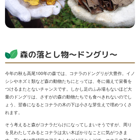
森の落とし物～ドングリ～
今年の秋も高尾100年の森では、コナラのドングリが大豊作。イノ
シシやネズミ類など森の動物たちにとっては、冬に備えて栄養を
つけるまたとないチャンスです。しかし足のふみ場もないほど大
量のドングリは、さすがの森の動物たちでも食べきれないのでし
ょう、翌春になるとコナラの木の下は小さな芽生えで埋めつくさ
れます。
そう考えると森がコナラだらけになってしまいそうですが、周り
を見わたしてみるとコナラは太い木ばかりなことに気がつきま