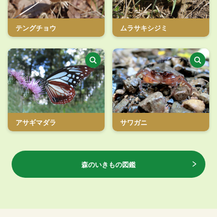
テングチョウ
ムラサキシジミ
アサギマダラ
サワガニ
森のいきもの図鑑