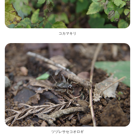
コカマキリ
ツヅレサセコオロギ