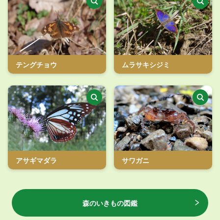
テングチョウ
ムラサキシジミ
アサギマダラ
サワガニ
森のいきもの図鑑