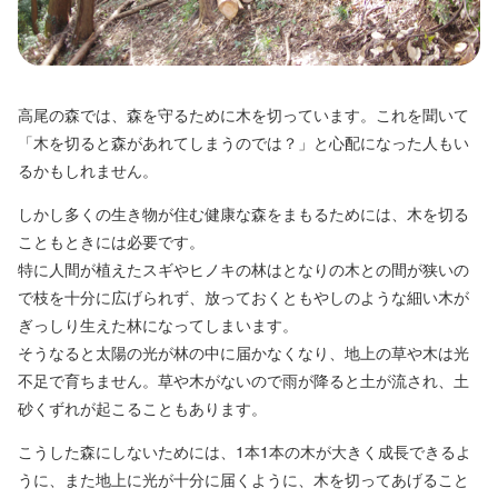
高尾の森では、森を守るために木を切っています。これを聞いて
「木を切ると森があれてしまうのでは？」と心配になった人もい
るかもしれません。
しかし多くの生き物が住む健康な森をまもるためには、木を切る
こともときには必要です。
特に人間が植えたスギやヒノキの林はとなりの木との間が狭いの
で枝を十分に広げられず、放っておくともやしのような細い木が
ぎっしり生えた林になってしまいます。
そうなると太陽の光が林の中に届かなくなり、地上の草や木は光
不足で育ちません。草や木がないので雨が降ると土が流され、土
砂くずれが起こることもあります。
こうした森にしないためには、1本1本の木が大きく成長できるよ
うに、また地上に光が十分に届くように、木を切ってあげること