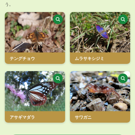
う。
テングチョウ
ムラサキシジミ
アサギマダラ
サワガニ