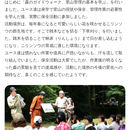
はじめに「森のガイドウォーク、里山管理の基本を学ぶ」を行い
ました。ユース達は座学で里山の現状や保全、管理作業の必要性
を学んだ後、実際に保全活動に参加しました。
活動場所は、毎年春になると可愛いらしい花を咲かせるニリンソ
ウの群生地です。そこで雑木などを切る「下草刈り」を行いまし
た。雑木を切ることで林床（りんしょう）まで日が差し込むよう
になり、ニリンソウの育成に適した環境になります。
ユース達は慣れない作業や道具に戸惑いながらも、汗を流して取
り組んでいました。保全活動は大変でしたが、作業後の明るくな
った森の景観を見ての達成感や、活動した場所の今後の変化への
期待など、多くのことを感じていたようです。