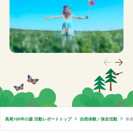
高尾100年の森 活動レポートトップ
自然体験／保全活動
冬