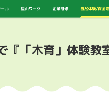
クール
里山ワーク
企業研修
自然体験/
保全
森で『「木育」体験教