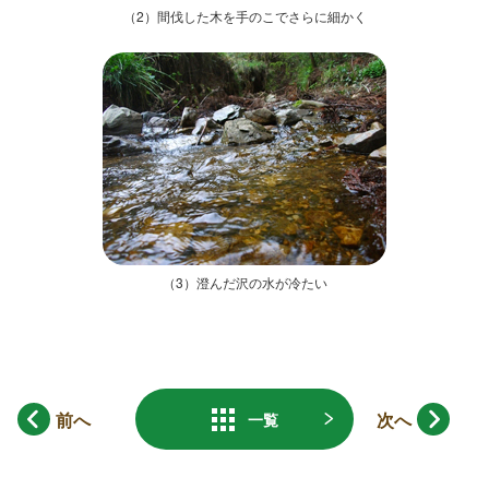
（2）間伐した木を手のこでさらに細かく
（3）澄んだ沢の水が冷たい
前へ
次へ
一覧