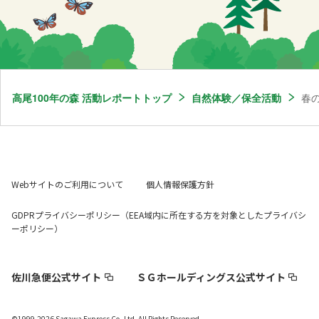
高尾100年の森 活動レポートトップ
自然体験／保全活動
春
Webサイトのご利用について
個人情報保護方針
GDPRプライバシーポリシー（EEA域内に所在する方を対象としたプライバシ
ーポリシー）
佐川急便公式サイト
ＳＧホールディングス公式サイト
©1999-2026 Sagawa Express Co.,Ltd. All Rights Reserved.