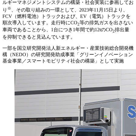
ルギーマネジメントシステムの構築・社会実装に参画してお
※
り
、その取り組みの一環として、2023年11月15日より、
FCV（燃料電池）トラックおよび、EV（電気）トラックを
順次導入しています。走行時にCO
等の排気ガスを出さない
2
車両であることから、1台につき1年間で約12tのCO
排出量
2
を抑制できると見込んでいます。
一部を国立研究開発法人新エネルギー・産業技術総合開発機
構（NEDO）の研究開発助成事業「グリーンイノベーション
基金事業／スマートモビリティ社会の構築」として実施