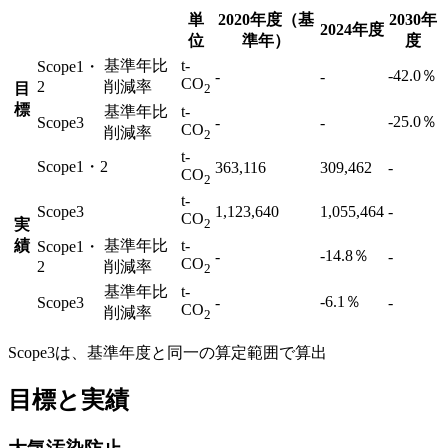
単
2020年度（基
2030年
2024年度
位
準年）
度
基準年比
t-
Scope1・
-42.0％
-
-
CO
2
削減率
目
2
標
基準年比
t-
-25.0％
Scope3
-
-
CO
削減率
2
t-
Scope1・2
363,116
309,462
-
CO
2
t-
Scope3
1,123,640
1,055,464
-
CO
実
2
績
基準年比
t-
Scope1・
-14.8％
-
-
CO
2
削減率
2
基準年比
t-
-6.1％
Scope3
-
-
CO
削減率
2
Scope3は、基準年度と同一の算定範囲で算出
目標と実績