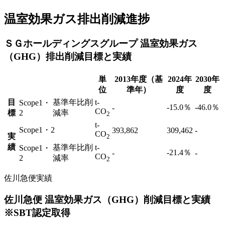
温室効果ガス排出削減進捗
ＳＧホールディングスグループ 温室効果ガス
（GHG）排出削減目標と実績
単
2013年度（基
2024年
2030年
位
準年）
度
度
目
基準年比削
t-
Scope1・
-15.0％
-46.0％
-
CO
標
2
減率
2
t-
Scope1・2
393,862
309,462
-
CO
実
2
績
基準年比削
t-
Scope1・
-21.4％
-
-
CO
2
減率
2
佐川急便実績
佐川急便 温室効果ガス（GHG）削減目標と実績
※SBT認定取得