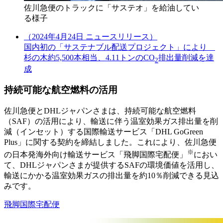
佐川急便のトラックに「サステオ」を給油してい
る様子
（2024年4月24日 ニュースリリース）
国内初の「サステナブル配送プロジェクト」により
杉の木約5,500本相当、4.11トンのCO
排出量削減を達
2
成
持続可能な航空燃料の活用
佐川急便とDHLジャパンさまは、持続可能な航空燃料
（SAF）の活用により、輸送に伴う温室効果ガス排出量を削
減（インセット）する国際輸送サービス「DHL GoGreen
Plus」に関する契約を締結しました。これにより、佐川急便
※
の日本発海外向け輸送サービス「飛脚国際宅配便」
におい
て、DHLジャパンさまが提供するSAFの環境価値を活用し、
輸送にかかる温室効果ガスの排出量を約10％削減できる見込
みです。
飛脚国際宅配便