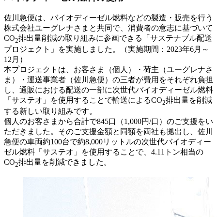
佐川急便は、バイオディーゼル燃料などの製造・販売を行う
株式会社ユーグレナさまと共同で、消費者の意志に基づいて
CO
排出量削減の取り組みに参画できる「サステナブル配送
2
プロジェクト」を実施しました。（実施期間：2023年6月～
12月）
本プロジェクトは、お客さま（個人）・荷主（ユーグレナさ
ま）・運送事業者（佐川急便）の三者が費用をそれぞれ負担
し、通販における配送の一部に次世代バイオディーゼル燃料
「サステオ」を使用することで輸送によるCO
排出量を削減
2
する新しい取り組みです。
個人のお客さまから合計で845口（1,000円/口）のご支援をい
ただきました。そのご支援金額と同額を両社も拠出し、佐川
急便の車両約100台で約8,000リットルの次世代バイオディー
ゼル燃料「サステオ」を使用することで、4.11トン相当の
CO
排出量を削減できました。
2