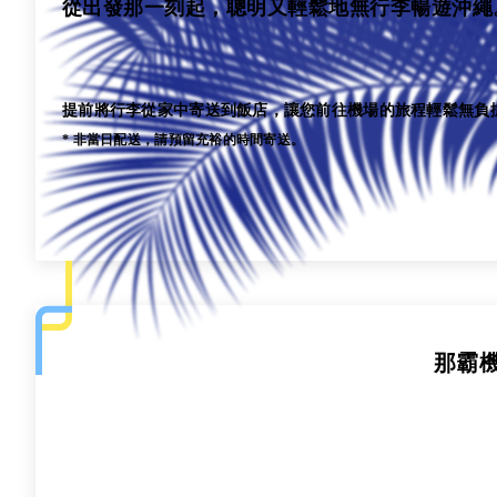
從出發那一刻起，聰明又輕鬆地無行李暢遊沖繩
提前將行李從家中寄送到飯店，讓您前往機場的旅程輕鬆無負擔。您可
* 非當日配送，請預留充裕的時間寄送。
那霸