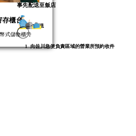
事先配送至飯店
寄存櫃台
從家中寄送
幣式儲物櫃旁
1
向佐川急便負責區域的營業所預約收件