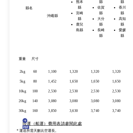
熊本
縣
縣
縣
佐賀
香川
縣名
宮崎
縣
縣
沖繩縣
縣
大分
高知
鹿兒
縣
縣
島縣
長崎
愛媛
縣
縣
重量
尺寸
2kg
60
1,100
1,320
1,320
1,320
5kg
80
1,452
1,650
1,650
1,650
10kg
100
2,530
2,530
2,530
2,530
20kg
140
3,080
3,080
3,080
3,080
30kg
160
3,850
3,630
3,740
3,740
陸運（船運）費用表請參閱此處
* 運送所需天數比空運長。