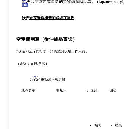
無法以空運方式運送的貨物請參閱此處。 (Japanese only)
行李寄存發送櫃臺的路線在這裡
空運費用表（從沖繩縣寄送）
*超過30公斤的行李，請先諮詢現場工作人員。
（金額：日圓/含稅）
請橫向捲動以檢視表格
地區名稱
南九州
北九州
四國
福岡
德島