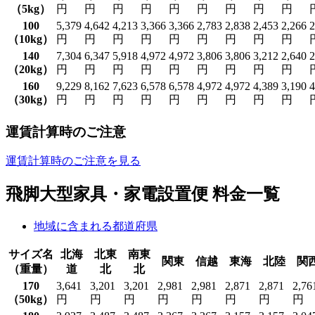
（5kg）
円
円
円
円
円
円
円
円
円
100
5,379
4,642
4,213
3,366
3,366
2,783
2,838
2,453
2,266
2
（10kg）
円
円
円
円
円
円
円
円
円
140
7,304
6,347
5,918
4,972
4,972
3,806
3,806
3,212
2,640
2
（20kg）
円
円
円
円
円
円
円
円
円
160
9,229
8,162
7,623
6,578
6,578
4,972
4,972
4,389
3,190
4
（30kg）
円
円
円
円
円
円
円
円
円
運賃計算時のご注意
運賃計算時のご注意を見る
飛脚大型家具・家電設置便 料金一覧
地域に含まれる都道府県
サイズ名
北海
北東
南東
関東
信越
東海
北陸
関
（重量）
道
北
北
170
3,641
3,201
3,201
2,981
2,981
2,871
2,871
2,76
（50kg）
円
円
円
円
円
円
円
円