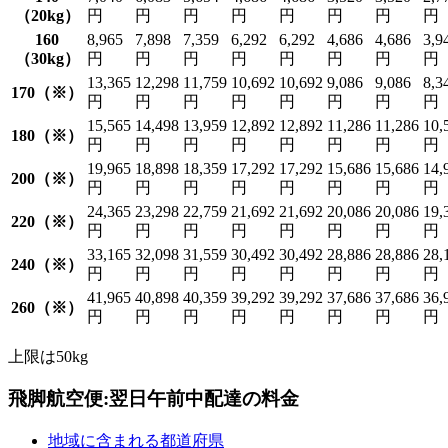
（20kg）
円
円
円
円
円
円
円
円
160
8,965
7,898
7,359
6,292
6,292
4,686
4,686
3,9
（30kg）
円
円
円
円
円
円
円
円
13,365
12,298
11,759
10,692
10,692
9,086
9,086
8,3
170（※）
円
円
円
円
円
円
円
円
15,565
14,498
13,959
12,892
12,892
11,286
11,286
10,
180（※）
円
円
円
円
円
円
円
円
19,965
18,898
18,359
17,292
17,292
15,686
15,686
14,
200（※）
円
円
円
円
円
円
円
円
24,365
23,298
22,759
21,692
21,692
20,086
20,086
19,
220（※）
円
円
円
円
円
円
円
円
33,165
32,098
31,559
30,492
30,492
28,886
28,886
28,
240（※）
円
円
円
円
円
円
円
円
41,965
40,898
40,359
39,292
39,292
37,686
37,686
36,
260（※）
円
円
円
円
円
円
円
円
上限は50kg
飛脚航空便:翌日午前中配達の料金
地域に含まれる都道府県