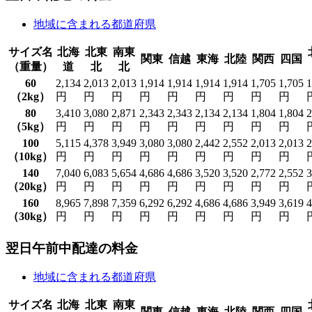
地域に含まれる都道府県
サイズ名
北海
北東
南東
関東
信越
東海
北陸
関西
四国
（重量）
道
北
北
60
2,134
2,013
2,013
1,914
1,914
1,914
1,914
1,705
1,705
1
（2kg）
円
円
円
円
円
円
円
円
円
80
3,410
3,080
2,871
2,343
2,343
2,134
2,134
1,804
1,804
2
（5kg）
円
円
円
円
円
円
円
円
円
100
5,115
4,378
3,949
3,080
3,080
2,442
2,552
2,013
2,013
2
（10kg）
円
円
円
円
円
円
円
円
円
140
7,040
6,083
5,654
4,686
4,686
3,520
3,520
2,772
2,552
3
（20kg）
円
円
円
円
円
円
円
円
円
160
8,965
7,898
7,359
6,292
6,292
4,686
4,686
3,949
3,619
4
（30kg）
円
円
円
円
円
円
円
円
円
翌日午前中配達の料金
地域に含まれる都道府県
サイズ名
北海
北東
南東
関東
信越
東海
北陸
関西
四国