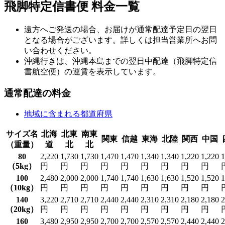
飛脚特定信書便 料金一覧
遠方へご発送の場合、お届けが通常配達予定日の翌日
となる場合がございます。詳しくは担当営業所へお問
い合わせください。
沖縄行きは、沖縄本島までの翌日中配達（飛脚特定信
書航空便）の運賃を表示しています。
通常配達の料金
地域に含まれる都道府県
サイズ名
北海
北東
南東
関東
信越
東海
北陸
関西
中国
（重量）
道
北
北
80
2,220
1,730
1,730
1,470
1,470
1,340
1,340
1,220
1,220
1
（5kg）
円
円
円
円
円
円
円
円
円
100
2,480
2,000
2,000
1,740
1,740
1,630
1,630
1,520
1,520
1
（10kg）
円
円
円
円
円
円
円
円
円
140
3,220
2,710
2,710
2,440
2,440
2,310
2,310
2,180
2,180
2
（20kg）
円
円
円
円
円
円
円
円
円
160
3,480
2,950
2,950
2,700
2,700
2,570
2,570
2,440
2,440
2