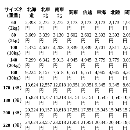
サイズ名
北海
北東
南東
関東
信越
東海
北陸
関
（重量）
道
北
北
60
2,393
2,272
2,272
2,173
2,173
2,173
2,173
1,9
（2kg）
円
円
円
円
円
円
円
円
80
3,669
3,339
3,130
2,602
2,602
2,393
2,393
2,0
（5kg）
円
円
円
円
円
円
円
円
100
5,374
4,637
4,208
3,339
3,339
2,701
2,811
2,2
（10kg）
円
円
円
円
円
円
円
円
140
7,299
6,342
5,913
4,945
4,945
3,779
3,779
3,0
（20kg）
円
円
円
円
円
円
円
円
160
9,224
8,157
7,618
6,551
6,551
4,945
4,945
4,2
（30kg）
円
円
円
円
円
円
円
円
13,624
12,557
12,018
10,951
10,951
9,345
9,345
8,6
170（※）
円
円
円
円
円
円
円
円
15,824
14,757
14,218
13,151
13,151
11,545
11,545
10,
180（※）
円
円
円
円
円
円
円
円
20,224
19,157
18,618
17,551
17,551
15,945
15,945
15,
200（※）
円
円
円
円
円
円
円
円
24,624
23,557
23,018
21,951
21,951
20,345
20,345
19,
220（※）
円
円
円
円
円
円
円
円