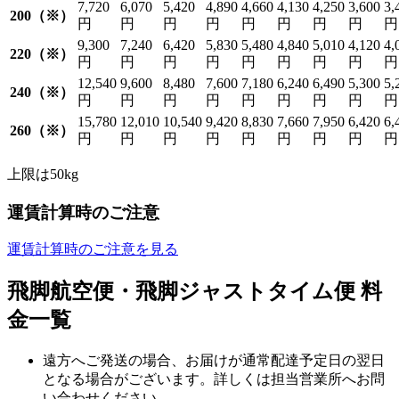
7,720
6,070
5,420
4,890
4,660
4,130
4,250
3,600
3,
200（※）
円
円
円
円
円
円
円
円
円
9,300
7,240
6,420
5,830
5,480
4,840
5,010
4,120
4,
220（※）
円
円
円
円
円
円
円
円
円
12,540
9,600
8,480
7,600
7,180
6,240
6,490
5,300
5,
240（※）
円
円
円
円
円
円
円
円
円
15,780
12,010
10,540
9,420
8,830
7,660
7,950
6,420
6,
260（※）
円
円
円
円
円
円
円
円
円
上限は50kg
運賃計算時のご注意
運賃計算時のご注意を見る
飛脚航空便・飛脚ジャストタイム便 料
金一覧
遠方へご発送の場合、お届けが通常配達予定日の翌日
となる場合がございます。詳しくは担当営業所へお問
い合わせください。