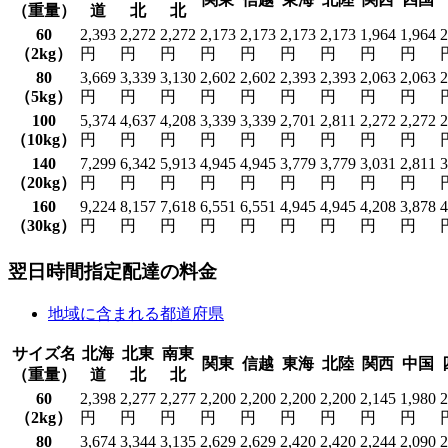
（重量）
道
北
北
60
2,393
2,272
2,272
2,173
2,173
2,173
2,173
1,964
1,964
2
（2kg）
円
円
円
円
円
円
円
円
円
80
3,669
3,339
3,130
2,602
2,602
2,393
2,393
2,063
2,063
2
（5kg）
円
円
円
円
円
円
円
円
円
100
5,374
4,637
4,208
3,339
3,339
2,701
2,811
2,272
2,272
2
（10kg）
円
円
円
円
円
円
円
円
円
140
7,299
6,342
5,913
4,945
4,945
3,779
3,779
3,031
2,811
3
（20kg）
円
円
円
円
円
円
円
円
円
160
9,224
8,157
7,618
6,551
6,551
4,945
4,945
4,208
3,878
4
（30kg）
円
円
円
円
円
円
円
円
円
翌日時間指定配達の料金
地域に含まれる都道府県
サイズ名
北海
北東
南東
関東
信越
東海
北陸
関西
中国
（重量）
道
北
北
60
2,398
2,277
2,277
2,200
2,200
2,200
2,200
2,145
1,980
2
（2kg）
円
円
円
円
円
円
円
円
円
80
3,674
3,344
3,135
2,629
2,629
2,420
2,420
2,244
2,090
2