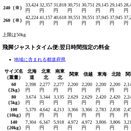
33,424
32,357
31,818
30,751
30,751
29,145
29,145
28,
240（※）
円
円
円
円
円
円
円
円
42,224
41,157
40,618
39,551
39,551
37,945
37,945
37,
260（※）
円
円
円
円
円
円
円
円
上限は50kg
飛脚ジャストタイム便:翌日時間指定の料金
地域に含まれる都道府県
サイズ名
北海
北東
南東
関東
信越
東海
北陸
関
（重量）
道
北
北
60
2,398
2,277
2,277
2,200
2,200
2,200
2,200
2,1
（2kg）
円
円
円
円
円
円
円
円
80
3,674
3,344
3,135
2,629
2,629
2,420
2,420
2,2
（5kg）
円
円
円
円
円
円
円
円
100
5,379
4,642
4,213
3,366
3,366
2,783
2,838
2,4
（10kg）
円
円
円
円
円
円
円
円
140
7,304
6,347
5,918
4,972
4,972
3,806
3,806
3,2
（20kg）
円
円
円
円
円
円
円
円