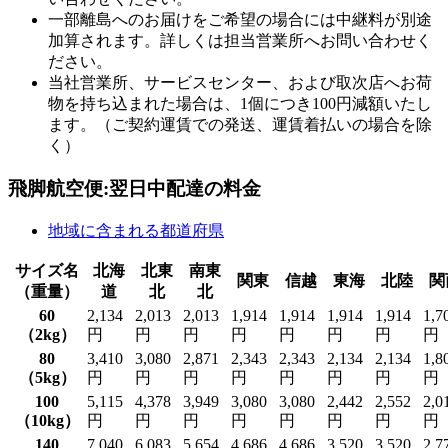
一部離島へのお届けをご希望の場合には中継料が別途
加算されます。詳しくは担当営業所へお問い合わせく
ださい。
当社営業所、サービスセンター、および取次店へお荷
物を持ち込まれた場合は、1個につき100円減額いたし
ます。（ご契約運賃での発送、運賃着払いの場合を除
く）
飛脚航空便:翌日中配達の料金
地域に含まれる都道府県
サイズ名
北海
北東
南東
関東
信越
東海
北陸
関
（重量）
道
北
北
60
2,134
2,013
2,013
1,914
1,914
1,914
1,914
1,7
（2kg）
円
円
円
円
円
円
円
円
80
3,410
3,080
2,871
2,343
2,343
2,134
2,134
1,8
（5kg）
円
円
円
円
円
円
円
円
100
5,115
4,378
3,949
3,080
3,080
2,442
2,552
2,0
（10kg）
円
円
円
円
円
円
円
円
140
7,040
6,083
5,654
4,686
4,686
3,520
3,520
2,7