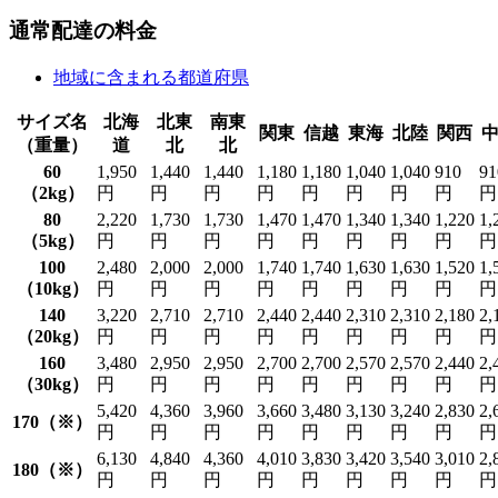
通常配達の料金
地域に含まれる都道府県
サイズ名
北海
北東
南東
関東
信越
東海
北陸
関西
（重量）
道
北
北
60
1,950
1,440
1,440
1,180
1,180
1,040
1,040
910
91
（2kg）
円
円
円
円
円
円
円
円
円
80
2,220
1,730
1,730
1,470
1,470
1,340
1,340
1,220
1,
（5kg）
円
円
円
円
円
円
円
円
円
100
2,480
2,000
2,000
1,740
1,740
1,630
1,630
1,520
1,
（10kg）
円
円
円
円
円
円
円
円
円
140
3,220
2,710
2,710
2,440
2,440
2,310
2,310
2,180
2,
（20kg）
円
円
円
円
円
円
円
円
円
160
3,480
2,950
2,950
2,700
2,700
2,570
2,570
2,440
2,
（30kg）
円
円
円
円
円
円
円
円
円
5,420
4,360
3,960
3,660
3,480
3,130
3,240
2,830
2,
170（※）
円
円
円
円
円
円
円
円
円
6,130
4,840
4,360
4,010
3,830
3,420
3,540
3,010
2,
180（※）
円
円
円
円
円
円
円
円
円